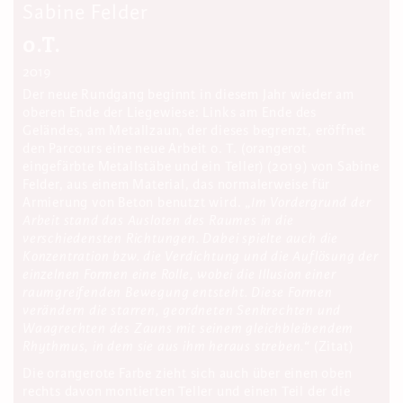
Sabine Felder
o.T.
2019
Der neue Rundgang beginnt in diesem Jahr wieder am
oberen Ende der Liegewiese: Links am Ende des
Geländes, am Metallzaun, der dieses begrenzt, eröffnet
den Parcours eine neue Arbeit o. T. (orangerot
eingefärbte Metallstäbe und ein Teller) (2019) von Sabine
Felder, aus einem­ Material, das normalerweise für
Armierung von Beton­ benutzt wird. „
Im Vordergrund der
Arbeit stand das Ausloten des Raumes in die
verschiedensten Richtungen. Dabei spielte auch die
Konzentration bzw. die Ver­dichtung und die Auflösung der
einzelnen Formen eine Rolle, wobei die Illusion einer
raumgreifenden Bewegung entsteht. Diese Formen
verändern die starren, geordneten Senkrechten und
Waagrechten des Zauns mit seinem gleichbleibendem
Rhythmus, in dem sie aus ihm heraus streben.
“ (Zitat)
Die orangerote Farbe zieht sich auch über einen oben
rechts davon montierten Teller und einen Teil der die