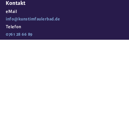
Kontakt
eMail
info@kunstimfaulerbad.de
Telefon
0761 28 66 89
Öffnungszeiten und Eingang
Sonntags 11:00-15:00 Uhr
Haupteingang Tor am Ende der
Liegewiese in der Faulerstrasse
Führungen
mit Christine Moskopf
Termine und Preise auf Anfrage
Mobil
0178 871 10 00
Sie wünschen
aktuelle Infos
zu Werken, Terminen und